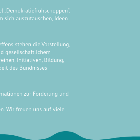
tel „Demokratiefrühschoppen“.
um sich auszutauschen, Ideen
ffens stehen die Vorstellung,
d gesellschaftlichem
inen, Initiativen, Bildung,
beit des Bündnisses
ormationen zur Förderung und
. Wir freuen uns auf viele