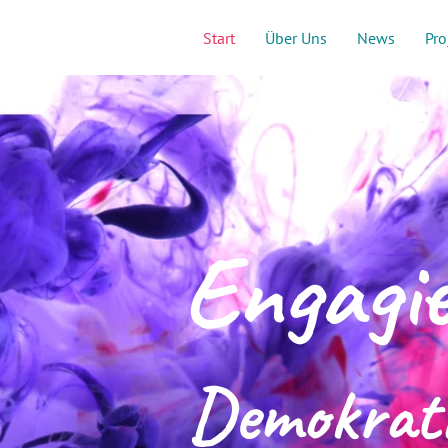
Start
Über Uns
News
Pro
Engagie
Demokrati