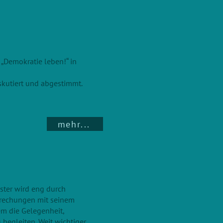
 „Demokratie leben!“ in
iskutiert und abgestimmt.
mehr...
ster wird eng durch
sprechungen mit seinem
m die Gelegenheit,
 begleiten. Weit wichtiger