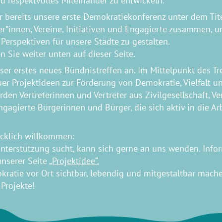
nd respektvolles Miteinander zu entwickeln.
ar bereits unsere erste Demokratiekonferenz unter dem Ti
er*innen, Vereine, Initiativen und Engagierte zusammen, 
erspektiven für unsere Städte zu gestalten.
 Sie weiter unten auf dieser Seite.​
r erstes neues Bündnistreffen an. Im Mittelpunkt des Tre
 Projektideen zur Förderung von Demokratie, Vielfalt un
n Vertreterinnen und Vertreter aus Zivilgesellschaft, Vere
agierte Bürgerinnen und Bürger, die sich aktiv in die Ar
ücklich willkommen:
Unterstützung sucht, kann sich gerne an uns wenden. Inf
unserer Seite
„Projektidee“.
tie vor Ort sichtbar, lebendig und mitgestaltbar machen
Projekte!