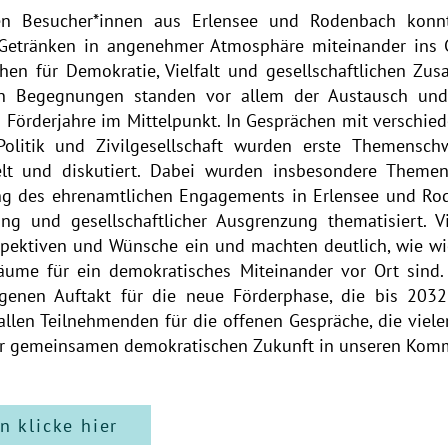
en Besucher*innen aus Erlensee und Rodenbach konnt
 Getränken in angenehmer Atmosphäre miteinander in
en für Demokratie, Vielfalt und gesellschaftlichen Zu
ten Begegnungen standen vor allem der Austausch un
Förderjahre im Mittelpunkt. In Gesprächen mit verschie
, Politik und Zivilgesellschaft wurden erste Themensc
kelt und diskutiert. Dabei wurden insbesondere Theme
ung des ehrenamtlichen Engagements in Erlensee und Ro
g und gesellschaftlicher Ausgrenzung thematisiert. V
rspektiven und Wünsche ein und machten deutlich, wie 
ume für ein demokratisches Miteinander vor Ort sind. 
genen Auftakt für die neue Förderphase, die bis 2032
allen Teilnehmenden für die offenen Gespräche, die vie
ner gemeinsamen demokratischen Zukunft in unseren Kom
n klicke hier