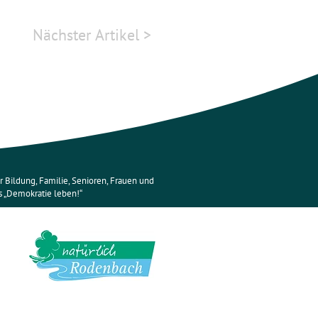
Nächster Artikel >
 Bildung, Familie, Senioren, Frauen und
„Demokratie leben!“
str. 26, 63517 Rodenbach