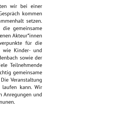
en wir bei einer
s Gespräch kommen
sammenhalt setzen.
d die gemeinsame
denen Akteur*innen
hwerpunkte für die
n wie Kinder- und
denbach sowie der
iele Teilnehmende
wichtig gemeinsame
Die Veranstaltung
 laufen kann. Wir
len Anregungen und
munen.