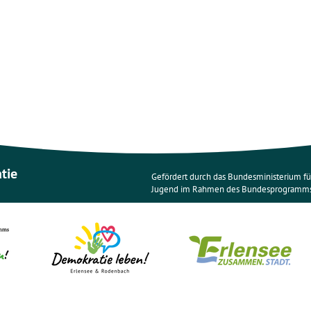
atie
Gefördert durch das Bundesministerium für
Jugend im Rahmen des Bundesprogramms 
anita.losch@demokratie-erlensee.de
Haupt