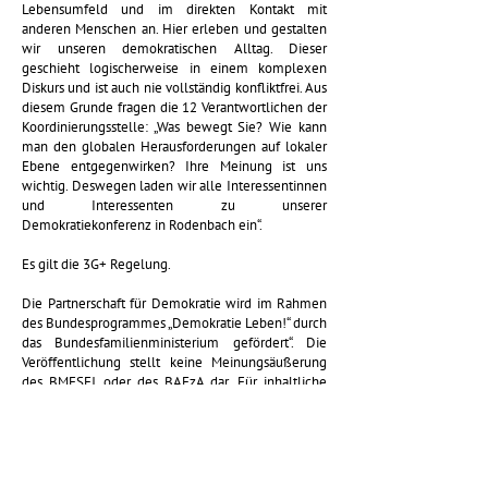
Lebensumfeld und im direkten Kontakt mit
anderen Menschen an. Hier erleben und gestalten
wir unseren demokratischen Alltag. Dieser
geschieht logischerweise in einem komplexen
Diskurs und ist auch nie vollständig konfliktfrei. Aus
diesem Grunde fragen die 12 Verantwortlichen der
Koordinierungsstelle: „Was bewegt Sie? Wie kann
man den globalen Herausforderungen auf lokaler
Ebene entgegenwirken? Ihre Meinung ist uns
wichtig. Deswegen laden wir alle Interessentinnen
und Interessenten zu unserer
Demokratiekonferenz in Rodenbach ein“.
Es gilt die 3G+ Regelung.
Die Partnerschaft für Demokratie wird im Rahmen
des Bundesprogrammes „Demokratie Leben!“ durch
das Bundesfamilienministerium gefördert“. Die
Veröffentlichung stellt keine Meinungsäußerung
des BMFSFJ oder des BAFzA dar. Für inhaltliche
Aussagen tragen die Autorinnen und Autoren die
Verantwortung.
Für mehr Informationen klicke hier