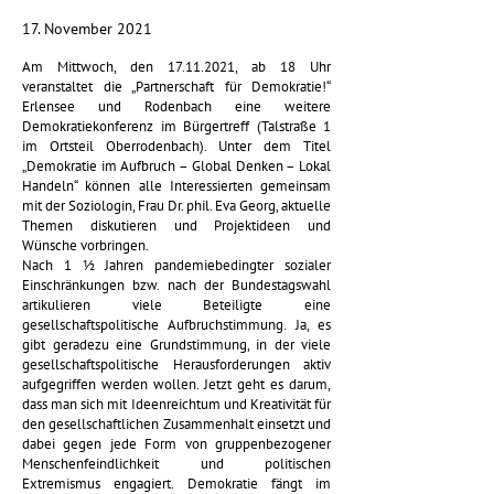
17. November 2021
Am Mittwoch, den
17.11.2021
, ab 18 Uhr
veranstaltet die „Partnerschaft für Demokratie!“
Erlensee und Rodenbach eine weitere
Demokratiekonferenz im Bürgertreff (Talstraße 1
im Ortsteil Oberrodenbach). Unter dem Titel
„Demokratie im Aufbruch – Global Denken – Lokal
Handeln“ können alle Interessierten gemeinsam
mit der Soziologin, Frau Dr. phil. Eva Georg, aktuelle
Themen diskutieren und Projektideen und
Wünsche vorbringen.
Nach 1 ½ Jahren pandemiebedingter sozialer
Einschränkungen bzw. nach der Bundestagswahl
artikulieren viele Beteiligte eine
gesellschaftspolitische Aufbruchstimmung. Ja, es
gibt geradezu eine Grundstimmung, in der viele
gesellschaftspolitische Herausforderungen aktiv
aufgegriffen werden wollen. Jetzt geht es darum,
dass man sich mit Ideenreichtum und Kreativität für
den gesellschaftlichen Zusammenhalt einsetzt und
dabei gegen jede Form von gruppenbezogener
Menschenfeindlichkeit und politischen
Extremismus engagiert. Demokratie fängt im