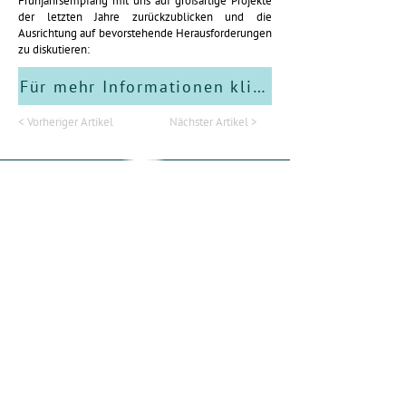
Frühjahrsempfang mit uns auf großartige Projekte
der letzten Jahre zurückzublicken und die
Ausrichtung auf bevorstehende Herausforderungen
zu diskutieren:
Für mehr Informationen klicke hier
< Vorheriger Artikel
Nächster Artikel >
Partnerschaft für Demokratie
Erlensee und Rodenbach
Gefördert durch das Bundesministerium für Bildung, Familie,
Senioren, Frauen und Jugend im Rahmen des
Bundesprogramms „Demokratie leben!“
0172/6914205
anita.losch@demokratie-erlensee.de
Impressum