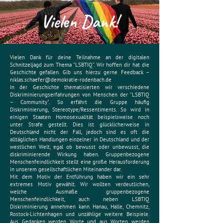
Vielen Dank!
Vielen Dank für deine Teilnahme an der digitalen
Schnitzeljagd zum Thema “LSBTIQ”. Wir hoffen dir hat die
Geschichte gefallen. Gib uns hierzu gerne Feedback –
niklas.schaefer@demokratie-rodenbach.de
In der Geschichte thematisierten wir verschiedene
Diskriminierungserfahrungen von Menschen der “LSBTIQ
– Community". So erfährt die Gruppe häufig
Diskriminierung, Stereotype/Ressentiments. So wird in
einigen Staaten Homosexualität beispielsweise noch
unter Strafe gestellt. Dies ist glücklicherweise in
Deutschland nicht der Fall, jedoch sind es oft die
alltäglichen Handlungen einzelner in Deutschland und der
westlichen Welt, egal ob bewusst oder unbewusst, die
diskriminierende Wirkung haben. Gruppenbezogene
Menschenfeindlichkeit stellt eine große Herausforderung
in unserem gesellschaftlichen Miteinander dar.
Mit dem Motiv der Entführung haben wir ein sehr
extremes Motiv gewählt. Wir wollten verdeutlichen,
welche Ausmaße gruppenbezogene
Menschenfeindlichkeit, auch neben LSBTIQ
Diskriminierung annehmen kann. Hanau, Halle, Chemnitz,
Rostock-Lichtenhagen und unzählige weitere Beispiele.
Aus Gedanken werden Worte und aus Worten werden