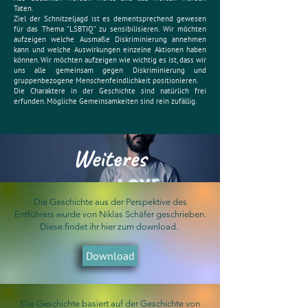
Taten.
Ziel der Schnitzeljagd ist es dementsprechend gewesen
für das Thema “LSBTIQ” zu sensibilisieren. Wir möchten
aufzeigen welche Ausmaße Diskriminierung annehmen
kann und welche Auswirkungen einzelne Aktionen haben
können. Wir möchten aufzeigen wie wichtig es ist, dass wir
uns alle gemeinsam gegen Diskriminierung und
gruppenbezogene Menschenfeindlichkeit positionieren.
Die Charaktere in der Geschichte sind natürlich frei
erfunden. Mögliche Gemeinsamkeiten sind rein zufällig.
Weiteres
Die Geschichte aus der Perspektive des
Entführers wurde von Niklas Schäfer geschrieben.
Diese findet ihr hier zum download.
Download
Die Geschichte basiert auf der Geschichte von