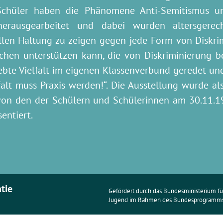
Schüler haben die Phänomene Anti-Semitismus un
herausgearbeitet und dabei wurden altersgerec
ollen Haltung zu zeigen gegen jede Form von Diskr
en unterstützen kann, die von Diskriminierung bet
bte Vielfalt im eigenen Klassenverbund geredet un
falt muss Praxis werden!“. Die Ausstellung wurde a
von den der Schülern und Schülerinnen am 30.11.1
entiert.
atie
Gefördert durch das Bundesministerium für
Jugend im Rahmen des Bundesprogramms 