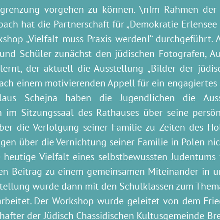
sgrenzung vorgehen zu können. \nIm Rahmen der 
ach hat die Partnerschaft für „Demokratie Erlensee
shop „Vielfalt muss Praxis werden!“ durchgeführt.
und Schüler zunächst den jüdischen Fotografen, Au
ernt, der aktuell die Ausstellung „Bilder der jüdis
ach einem motivierenden Appell für ein engagiertes 
laus Schejna haben die Jugendlichen die Auss
h im Sitzungssaal des Rathauses über seine persön
er die Verfolgung seiner Familie zu Zeiten des Hol
gen über die Vernichtung seiner Familie in Polen ni
e heutige Vielfalt eines selbstbewussten Judentums 
en Beitrag zu einem gemeinsamen Miteinander in un
tellung wurde dann mit den Schulklassen zum Thema „U
arbeitet. Der Workshop wurde geleitet von dem Frie
after der Jüdisch Chassidischen Kultusgemeinde Bres