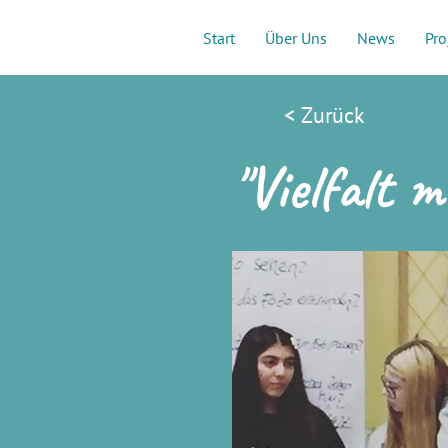
Start
Über Uns
News
Pro
< Zurück
"Vielfalt 