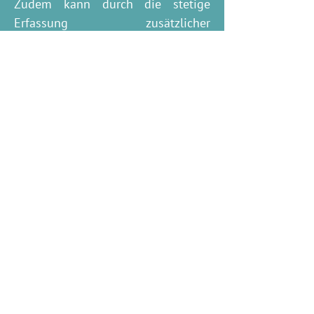
Zudem kann durch die stetige
Erfassung zusätzlicher
Informationen und Aktualisierung
die qualitative Planung und
Wirkung von Projekten für die
Partnerschaft besser messbar
gemacht werden. Dies ermöglicht
das stetige Verbessern von
laufenden Projekten sowie das
Entwickeln spezifischer neuer
Projekte. Zudem können dadurch
erweiterte Problembeschreibungen
entwickelt werden, welche sich in
qualitativ hochwertigerem Wirken
der Partnerschaft durch Projekte
niederschlägt.