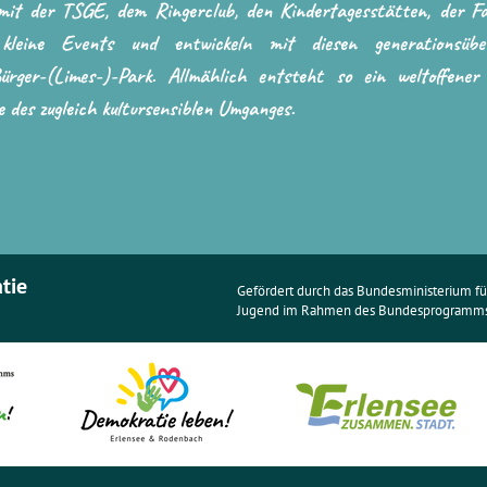
 mit der TSGE, dem Ringerclub, den Kindertagesstätten, der Fam
kleine Events und entwickeln mit diesen generationsüberg
ürger-(Limes-)-Park. Allmählich entsteht so ein weltoffener 
 des zugleich kultursensiblen Umganges.
atie
Gefördert durch das Bundesministerium für
Jugend im Rahmen des Bundesprogramms 