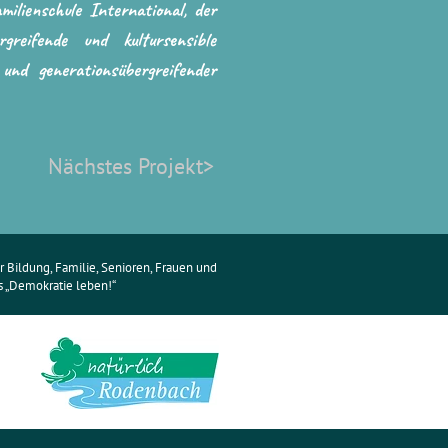
ilienschule International, der
reifende und kultursensible
und generationsübergreifender
Nächstes Projekt>
 Bildung, Familie, Senioren, Frauen und
„Demokratie leben!“