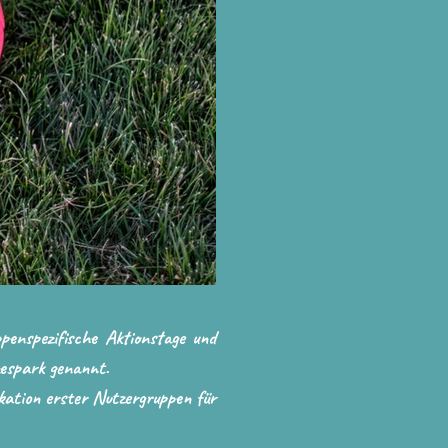
penspezifische Aktionstage und
mespark genannt.
ikation erster Nutzergruppen für