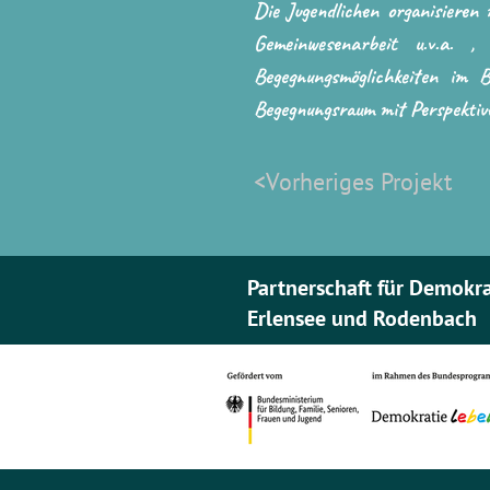
Die Jugendlichen organisieren
Gemeinwesenarbeit u.v.a. , 
Begegnungsmöglichkeiten im B
Begegnungsraum mit Perspektive
<Vorheriges Projekt
Partnerschaft für Demokr
Erlensee und Rodenbach