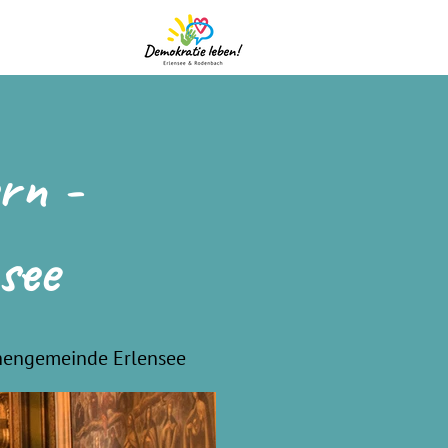
rn -
see
chengemeinde Erlensee