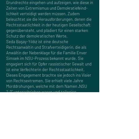
Grundrechte eingehen und aufzeigen, wie diese in
Zeiten von Extremismus und Demokratiefeind-
lichkeit verteidigt werden müssen. Zudem
beleuchtet sie die Herausforderungen, denen die
Rechtsstaatlichkeit in der heutigen Gesellschaft
gegenübersteht, und plädiert für einen starken
Schutz der demokratischen Werte.
Seda Başay-Yıldız ist eine deutsche
Rechtsanwältin und Strafverteidigerin, die als
Anwältin der Nebenklage für die Familie Enver
Simsek im NSU-Prozess bekannt wurde. Sie
engagiert sich für Opfer rassistischer Gewalt und
ist eine Verfechterin der Rechtsstaatlichkeit.
Dieses Engagement brachte sie jedoch ins Visier
von Rechtsextremen. Sie erhielt viele Jahre
Morddrohungen, welche mit dem Namen „NSU
2.0“ unterschrieben waren und teilweise
persönliche Daten enthielten.
Wir laden Euch herzlich ein, an den
Veranstaltungen teilzunehmen.
Vorheriges Projekt
Nächstes Projekt