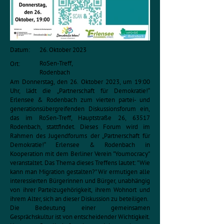
Datum:
26. Oktober 2023
RoSen-Treff,
Ort:
Rodenbach
Am Donnerstag, den 26. Oktober 2023, um 19:00
Uhr, lädt die „Partnerschaft für Demokratie!“
Erlensee & Rodenbach zum vierten partei- und
generationsübergreifenden Diskussionsforum ein,
das im RoSen-Treff, Hauptstraße 26, 63517
Rodenbach, stattfindet. Dieses Forum wird im
Rahmen des Jugendforums der „Partnerschaft für
Demokratie!“ Erlensee & Rodenbach in
Kooperation mit dem Berliner Verein "Youmocracy"
veranstaltet. Das Thema dieses Treffens lautet: "Wie
kann man Migration gestalten?" Wir ermutigen alle
interessierten Bürgerinnen und Bürger, unabhängig
von ihrer Parteizugehörigkeit, ihrem Wohnort und
ihrem Alter, sich an dieser Diskussion zu beteiligen.
Die Bedeutung einer gemeinsamen
Gesprächskultur ist von entscheidender Wichtigkeit.