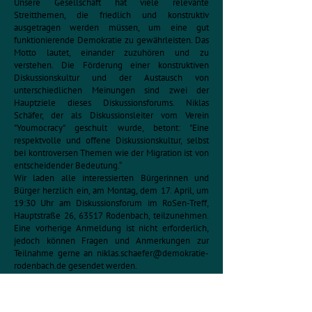
Unsere Gesellschaft hat viele relevante
Streitthemen, die friedlich und konstruktiv
ausgetragen werden müssen, um eine gut
funktionierende Demokratie zu gewährleisten. Das
Motto lautet, einander zuzuhören und zu
verstehen. Die Förderung einer konstruktiven
Diskussionskultur und der Austausch von
unterschiedlichen Meinungen sind zwei der
Hauptziele dieses Diskussionsforums. Niklas
Schäfer, der als Diskussionsleiter vom Verein
"Youmocracy" geschult wurde, betont: "Eine
respektvolle und offene Diskussionskultur, selbst
bei kontroversen Themen wie der Migration ist von
entscheidender Bedeutung.“
Wir laden alle interessierten Bürgerinnen und
Bürger herzlich ein, am Montag, dem 17. April, um
19:30 Uhr am Diskussionsforum im RoSen-Treff,
Hauptstraße 26, 63517 Rodenbach, teilzunehmen.
Eine vorherige Anmeldung ist nicht erforderlich,
jedoch können Fragen und Anmerkungen zur
Teilnahme gerne an
niklas.schaefer@demokratie-
rodenbach.de
gesendet werden.
Die „Partnerschaft für Demokratie!“ wird im
Rahmen des Bundesprogrammes „Demokratie
leben!“ durch das Bundesfamilienministerium